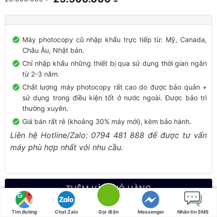
gốc
hiện
là:
tại
26.000.000 ₫.
là:
Máy photocopy cũ nhập khẩu trực tiếp từ: Mỹ, Canada,
25.500.000 ₫.
Châu Âu, Nhật bản.
Chỉ nhập khẩu những thiết bị qua sử dụng thời gian ngắn
từ 2-3 năm.
Chất lượng máy photocopy rất cao do được bảo quản +
sử dụng trong điều kiện tốt ở nước ngoài. Được bảo trì
thường xuyên.
Giá bán rất rẻ (khoảng 30% máy mới), kèm bảo hành.
Liên hệ Hotline/Zalo: 0794 481 888 để được tư vấn
máy phù hợp nhất với nhu cầu.
THÊM VÀO GIỎ HÀNG
Tư vấn ZALO
Tìm đường
Chat Zalo
Gọi điện
Messenger
Nhắn tin SMS