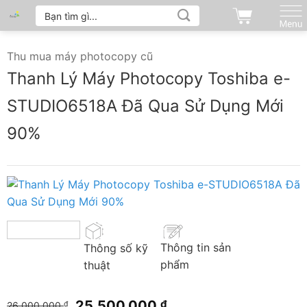
Tìm
Bỏ
kiếm:
qua
nội
Thu mua máy photocopy cũ
dung
Thanh Lý Máy Photocopy Toshiba e-
STUDIO6518A Đã Qua Sử Dụng Mới
90%
Thông tin sản
Thông số kỹ
phẩm
thuật
Giá
Giá
25.500.000
₫
26.000.000
₫