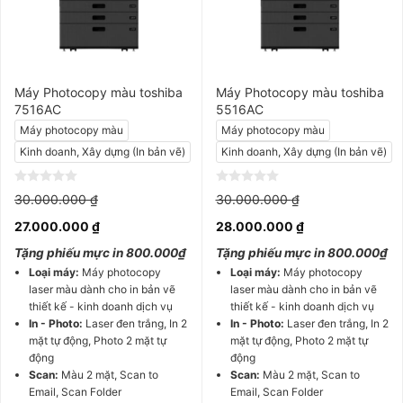
Máy Photocopy màu toshiba
Máy Photocopy màu toshiba
7516AC
5516AC
Máy photocopy màu
Máy photocopy màu
Kinh doanh, Xây dựng (In bản vẽ)
Kinh doanh, Xây dựng (In bản vẽ)
Giá
Giá
0
0
30.000.000
₫
30.000.000
₫
gốc
gốc
out
out
là:
là:
Giá
Giá
of
of
27.000.000
₫
28.000.000
₫
30.000.000 ₫.
30.000.000 ₫.
hiện
hiện
5
5
tại
tại
Tặng phiếu mực in 800.000₫
Tặng phiếu mực in 800.000₫
là:
là:
27.000.000 ₫.
28.000.000 ₫.
Loại máy:
Máy photocopy
Loại máy:
Máy photocopy
laser màu dành cho in bản vẽ
laser màu dành cho in bản vẽ
thiết kế - kinh doanh dịch vụ
thiết kế - kinh doanh dịch vụ
In - Photo:
Laser đen trắng, In 2
In - Photo:
Laser đen trắng, In 2
mặt tự động, Photo 2 mặt tự
mặt tự động, Photo 2 mặt tự
động
động
Scan:
Màu 2 mặt, Scan to
Scan:
Màu 2 mặt, Scan to
Email, Scan Folder
Email, Scan Folder