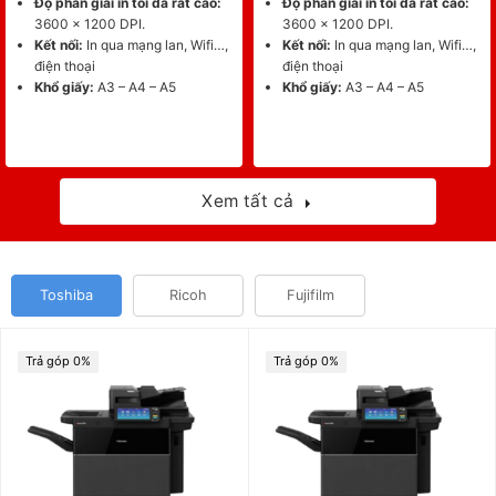
Độ phân giải in tối đa rất cao:
Độ phân giải in tối đa rất cao:
3600 x 1200 DPI.
3600 x 1200 DPI.
Kết nối:
In qua mạng lan, Wifi…,
Kết nối:
In qua mạng lan, Wifi…,
điện thoại
điện thoại
Khổ giấy:
A3 – A4 – A5
Khổ giấy:
A3 – A4 – A5
Xem tất cả
Toshiba
Ricoh
Fujifilm
Trả góp 0%
Trả góp 0%