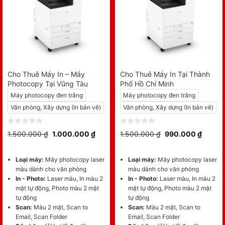
Cho Thuê Máy In – Máy
Cho Thuê Máy In Tại Thành
Photocopy Tại Vũng Tàu
Phố Hồ Chí Minh
Máy photocopy đen trắng
Máy photocopy đen trắng
Văn phòng, Xây dựng (In bản vẽ)
Văn phòng, Xây dựng (In bản vẽ)
Giá
Giá
Giá
Giá
0
0
1.500.000
₫
1.000.000
₫
1.500.000
₫
990.000
₫
gốc
hiện
gốc
hiện
out
out
là:
tại
là:
tại
of
of
1.500.000 ₫.
là:
1.500.000 ₫.
là:
5
5
1.000.000 ₫.
990.00
Loại máy:
Máy photocopy laser
Loại máy:
Máy photocopy laser
màu dành cho văn phòng
màu dành cho văn phòng
In - Photo:
Laser màu, In màu 2
In - Photo:
Laser màu, In màu 2
mặt tự động, Photo màu 2 mặt
mặt tự động, Photo màu 2 mặt
tự động
tự động
Scan:
Màu 2 mặt, Scan to
Scan:
Màu 2 mặt, Scan to
Email, Scan Folder
Email, Scan Folder