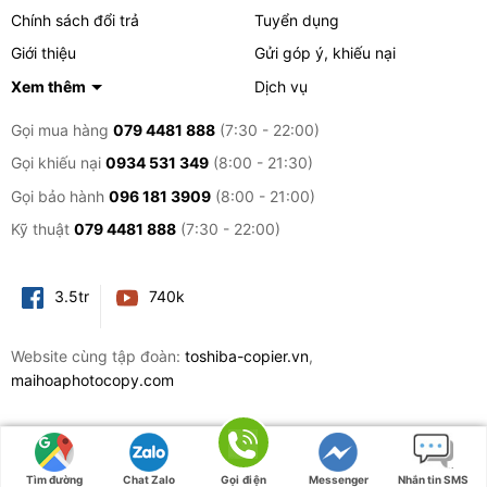
Chính sách đổi trả
Tuyển dụng
Giới thiệu
Gửi góp ý, khiếu nại
Xem thêm
Dịch vụ
Gọi mua hàng
079 4481 888
(7:30 - 22:00)
Gọi khiếu nại
0934 531 349
(8:00 - 21:30)
Gọi bảo hành
096 181 3909
(8:00 - 21:00)
Kỹ thuật
079 4481 888
(7:30 - 22:00)
3.5tr
740k
Website cùng tập đoàn:
toshiba-copier.vn
,
maihoaphotocopy.com
© 2026 Azcopy.vn là nhà phân phối, bán lẻ các sản phẩm máy photocopy thương hiệu
Konica Minolta, Ricoh, Toshiba, Canon, Fujiflim, Hp... thị trường việt nam
Tìm đường
Chat Zalo
Gọi điện
Messenger
Nhắn tin SMS