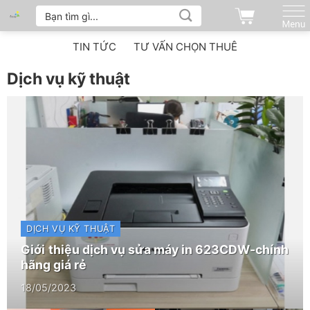
Tìm
Bỏ
kiếm:
qua
nội
TIN TỨC
TƯ VẤN CHỌN THUÊ
dung
Dịch vụ kỹ thuật
DỊCH VỤ KỸ THUẬT
Giới thiệu dịch vụ sửa máy in 623CDW-chính
hãng giá rẻ
18/05/2023