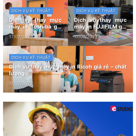
DỊCH VỤ KỸ THUẬT
DỊCH VỤ KỸ THUẬT
Dịch vụ thay mực
Dịch vụ thay mực
máy in Toshiba giá
máy in FUJIFILM giá
rẻ – chất lượng
rẻ – chất lượng
17/07/2022
17/07/2022
DỊCH VỤ KỸ THUẬT
Dịch vụ thay mực máy in Ricoh giá rẻ – chất
lượng
17/07/2022