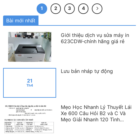
1
2
3
4
Bài mới nhất
Giới thiệu dịch vụ sửa máy in
623CDW-chính hãng giá rẻ
Lưu bản nháp tự động
21
Th4
Mẹo Học Nhanh Lý Thuyết Lái
Xe 600 Câu Hỏi B2 và C Và
Mẹo Giải Nhanh 120 Tình
Huống Mô Phỏng Mới Nhất
2023 – 2025