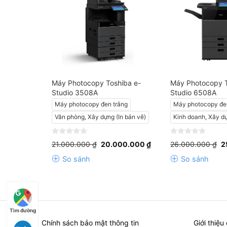
iba e-
Máy Photocopy Toshiba e-
Máy Photocopy T
Studio 3508A
Studio 6508A
ắng
Máy photocopy đen trắng
Máy photocopy đe
In bản vẽ)
Văn phòng, Xây dựng (In bản vẽ)
Kinh doanh, Xây dự
Giá
Giá
Giá
G
0
0
000.000
₫
21.000.000
₫
20.000.000
₫
26.000.000
₫
2
hiện
gốc
hiện
g
out
out
tại
là:
tại
là
of
of
So sánh
So sánh
00.000 ₫.
là:
21.000.000 ₫.
là:
2
5
5
20.000.000 ₫.
20.000.000 ₫.
Tìm đường
Chính sách bảo mật thông tin
Giới thiệu