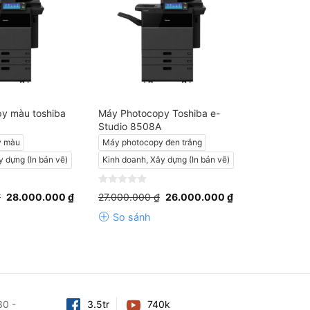
y màu toshiba
Máy Photocopy Toshiba e-
Studio 8508A
y màu
Máy photocopy đen trắng
y dựng (In bản vẽ)
Kinh doanh, Xây dựng (In bản vẽ)
Giá
Giá
Giá
Giá
0
₫
28.000.000
₫
27.000.000
₫
26.000.000
₫
gốc
hiện
gốc
hiện
out
là:
tại
là:
tại
of
So sánh
30.000.000 ₫.
là:
27.000.000 ₫.
là:
5
28.000.000 ₫.
26.000.000 ₫.
30 -
3.5tr
740k