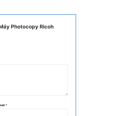
 “Máy Photocopy Ricoh
3. In, sao chép, quét và fax tùy chọn. Sản
 bản sao mỗi phút.
mail
*
 thao tác chạm, vuốt và chụm ấn tượng