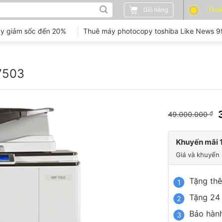
Giỏ hàng
Thuê
y giảm sốc đến 20%
Thuê máy photocopy toshiba Like News 
7503
49.000.000
₫
Khuyến mãi 1
Giá và khuyến 
Tặng th
Tặng 24
Bảo hành