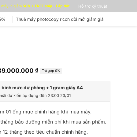
 máy in giảm
50% + FREE ship - Lắp đặt
Hỗ trợ kỹ thuật
99%
Thuê máy photocopy ricoh đời mới giảm giá
Giá
Giá
39.000.000
₫
Trả góp 0%
gốc
hiện
là:
tại
 bình mực dự phòng + 1 gram giấy A4
49.000.000 ₫.
là:
mãi dự kiến áp dụng đến 23:00 23/01
39.000.000 ₫.
êm 01 ống mực chính hãng khi mua máy.
 tháng bảo dưỡng miễn phí khi mua sản phẩm.
 12 tháng theo tiêu chuẩn chính hãng.