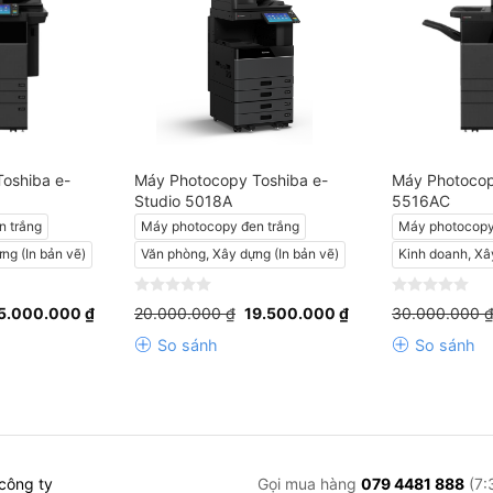
oshiba e-
Máy Photocopy Toshiba e-
Máy Photocop
Studio 5018A
5516AC
n trắng
Máy photocopy đen trắng
Máy photocop
ng (In bản vẽ)
Văn phòng, Xây dựng (In bản vẽ)
Kinh doanh, Xâ
iá
Giá
Giá
Giá
0
0
5.000.000
₫
20.000.000
₫
19.500.000
₫
30.000.000
ốc
hiện
gốc
hiện
out
out
:
tại
là:
tại
of
of
So sánh
So sánh
6.000.000 ₫.
là:
20.000.000 ₫.
là:
5
5
25.000.000 ₫.
19.500.000 ₫.
 công ty
Gọi mua hàng
079 4481 888
(7: