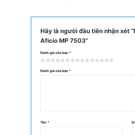
Hãy là người đầu tiên nhận xét
Aficio MP 7503”
Đánh giá của bạn
*
Đánh giá của bạn
*
MP 9003SP là máy in đa chức năng đen trắng khổ A
xuất lên đến 90 bản in /
Đưa chức năng lên cấp độ tiếp theo.
Tên
*
E
Bảng điều khiển thông minh 10.1 inch cung cấp