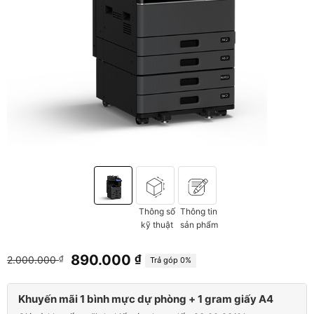
Thông số
Thông tin
kỹ thuật
sản phẩm
Giá
Giá
890.000
₫
2.000.000
₫
Trả góp 0%
gốc
hiện
là:
tại
Khuyến mãi 1 bình mực dự phòng + 1 gram giấy A4
2.000.000 ₫.
là: