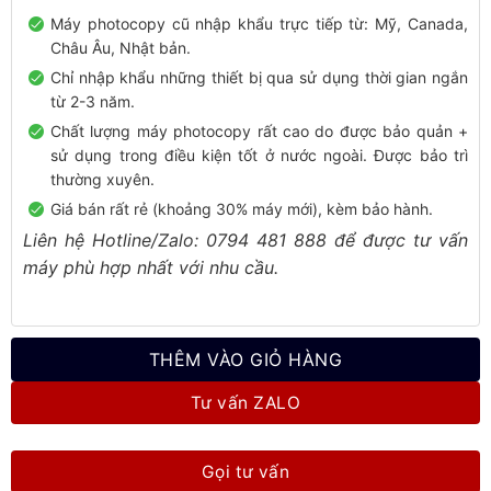
59.000.000 ₫.
là:
Máy photocopy cũ nhập khẩu trực tiếp từ: Mỹ, Canada,
55.000.000 ₫.
Châu Âu, Nhật bản.
Chỉ nhập khẩu những thiết bị qua sử dụng thời gian ngắn
từ 2-3 năm.
Chất lượng máy photocopy rất cao do được bảo quản +
sử dụng trong điều kiện tốt ở nước ngoài. Được bảo trì
thường xuyên.
Giá bán rất rẻ (khoảng 30% máy mới), kèm bảo hành.
Liên hệ Hotline/Zalo: 0794 481 888 để được tư vấn
máy phù hợp nhất với nhu cầu.
THÊM VÀO GIỎ HÀNG
Tư vấn ZALO
Gọi tư vấn