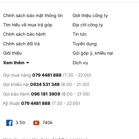
cắm 20A chuyên dụng)
Trọng lượng: 441 lbs. (200kg)
Chính sách bảo mật thông tin
Giới thiệu công ty
Kích thước bao gồm SPDF:
Tìm hiểu về mua trả góp
Địa chỉ công ty
Rộng × Sâu × Cao (inch): 27,2 × 31,6 × 45,7
Chính sách bảo hành
Tin tức
Rộng × Sâu × Cao (mm): 691 × 803 × 1.161
Chính sách đổi trả
Tuyển dụng
Giới thiệu
Gửi góp ý, khiếu nại
RICOH MP9003
Xem thêm
Dịch vụ
Tốc độ đầu ra (Thư): 90 trang/phút
Gọi mua hàng
079 4481 888
(7:30 - 22:00)
Khối lượng trung bình hàng tháng: 70.000 lần hiển
Gọi khiếu nại
0934 531 349
(8:00 - 21:30)
thị/tháng
Gọi bảo hành
096 181 3909
(8:00 - 21:00)
Khối lượng tối đa hàng tháng: 150.000 lần hiển
Kỹ thuật
079 4481 888
(7:30 - 22:00)
thị/tháng
Yêu cầu nguồn điện: 220V, 60Hz, 20A (Yêu cầu ổ
3.5tr
740k
cắm 20A chuyên dụng)
Trọng lượng: 441 lbs. (200kg)