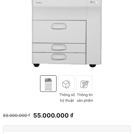
Thông số
Thông tin
kỹ thuật
sản phẩm
Giá
Giá
55.000.000
₫
59.000.000
₫
gốc
hiện
là:
tại