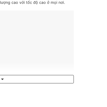
t lượng cao với tốc độ cao ở mọi nơi.
8A/3018A/3518A/4518A/5018A cũ giá cao