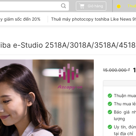
Giỏ hàng
Thuê
y giảm sốc đến 20%
Thuê máy photocopy toshiba Like News 
iba e-Studio 2518A/3018A/3518A/451
15.000.000
₫
l
Thuận mua 
Thu mua lẻ,
Báo giá nh
lượng
Uy tín, đún
tại địa chỉ