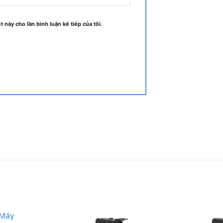
ốn mà bạn cần phải loại bỏ? Nhắn tin
t này cho lần bình luận kế tiếp của tôi.
 giá trả trước.
giá cao tại tphcm
hu mua máy photocopy cũ
ộng khoảng 3.000.000 – 4.500.000 VNĐ
ộng khoảng 3.000.000 – 5.000.000 VNĐ
ộng khoảng 3.000.000 – 5.000.000 VNĐ
ộng khoảng 3.000.000 – 5.000.000 VNĐ
ộng khoảng 3.000.000 – 5.000.000 VNĐ
ộng khoảng 3.000.000 – 5.000.000 VNĐ