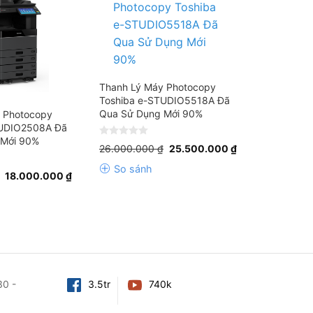
Thanh Lý Máy Photocopy
Toshiba e-STUDIO5518A Đã
Qua Sử Dụng Mới 90%
 Photocopy
TUDIO2508A Đã
 Mới 90%
Giá
Giá
0
26.000.000
₫
25.500.000
₫
gốc
hiện
out
là:
tại
of
So sánh
Giá
Giá
26.000.000 ₫.
là:
5
18.000.000
₫
gốc
hiện
25.500.000 ₫.
là:
tại
19.000.000 ₫.
là:
18.000.000 ₫.
30 -
3.5tr
740k