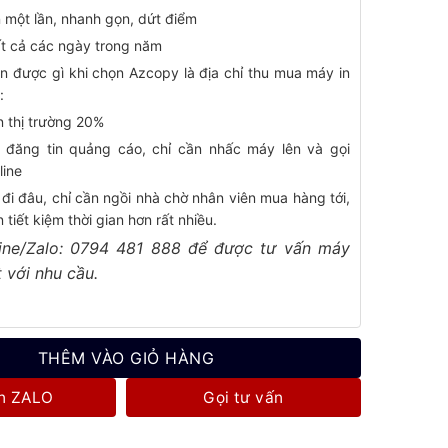
 một lần, nhanh gọn, dứt điểm
t cả các ngày trong năm
n được gì khi chọn Azcopy là địa chỉ thu mua máy in
:
n thị trường 20%
 đăng tin quảng cáo, chỉ cần nhấc máy lên và gọi
line
đi đâu, chỉ cần ngồi nhà chờ nhân viên mua hàng tới,
 tiết kiệm thời gian hơn rất nhiều.
line/Zalo: 0794 481 888 để được tư vấn máy
 với nhu cầu.
THÊM VÀO GIỎ HÀNG
n ZALO
Gọi tư vấn