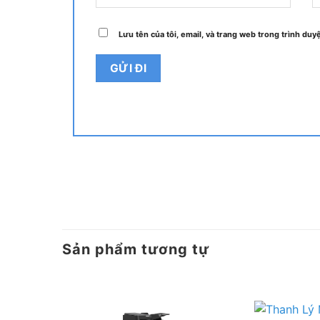
Bạn có một đống rác văn phòng không mong mu
Lưu tên của tôi, email, và trang web trong trình duyệ
cho chúng tôi một hình ảnh để có được một báo
Gửi ảnh tới… 079 4481 888
Bảng giá thu mua máy photocopy cũ 
Tên máy photocopy
Giá t
Máy Photocopy Toshiba Estudio – 2518A
Dao đ
Máy Photocopy Toshiba Estudio – 3018A
Dao đ
Máy Photocopy Toshiba Estudio – 3518A
Dao đ
Máy Photocopy Toshiba Estudio – 2518A
Dao đ
Máy Photocopy Toshiba Estudio – 4518A
Dao đ
Sản phẩm tương tự
Máy Photocopy Toshiba Estudio – 5018A
Dao đ
Quy trình thu mua của Azcopy