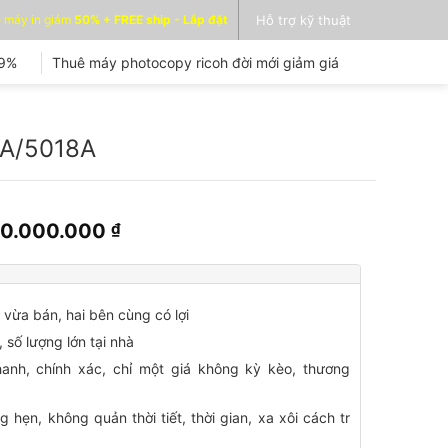
 máy in giảm
50% + FREE ship - Lắp đặt
Hỗ trợ kỹ thuật
99%
Thuê máy photocopy ricoh đời mới giảm giá
8A/5018A
Giá
Giá
10.000.000
₫
gốc
hiện
à:
tại
15.000.000 ₫.
là:
vừa bán, hai bên cùng có lợi
10.000.000 ₫.
 số lượng lớn tại nhà
anh, chính xác, chỉ một giá không kỳ kèo, thương
g hẹn, không quản thời tiết, thời gian, xa xôi cách tr