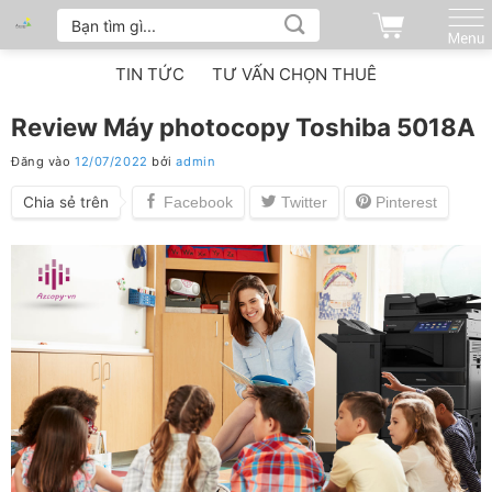
Tìm
Bỏ
kiếm:
qua
nội
TIN TỨC
TƯ VẤN CHỌN THUÊ
dung
Review Máy photocopy Toshiba 5018A
Đăng vào
12/07/2022
bởi
admin
Chia sẻ trên