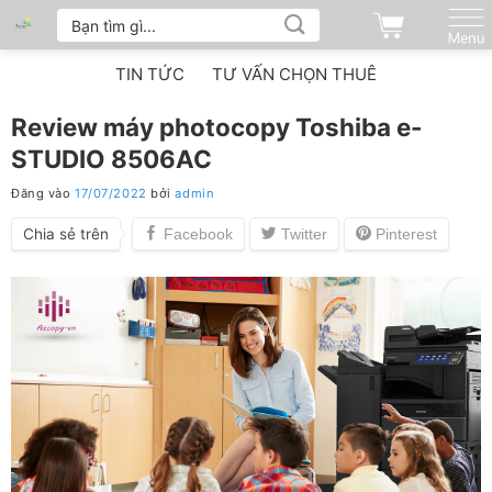
Tìm
Bỏ
kiếm:
qua
nội
TIN TỨC
TƯ VẤN CHỌN THUÊ
dung
Review máy photocopy Toshiba e-
STUDIO 8506AC
Đăng vào
17/07/2022
bởi
admin
Chia sẻ trên