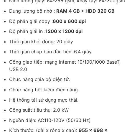
Định lượng giấy: 64-256 gsm, khay tay: 64-300gsm
Dung lượng bộ nhớ :
RAM 4 GB + HDD 320 GB
Độ phân giải copy :
600 x
600 dpi
Độ phân giải in :
1200 x
1200 dpi
Thời gian khởi động: 20 giây
Thời gian chụp bản đầu tiên: 6.4 giây
Cổng giao tiếp: mạng internet 10/100/1000 BaseT,
USB 2.0
Chức năng chia bộ điện tử.
Chức năng tiệt kiệm điện năng.
Hệ thống tái sử dụng mực thải.
Công suất tiêu thụ: 2.0 kW
Nguồn điện: AC110-120V (50/60 Hz)
Kích thước: (dài x rộng x cao)
: 955 x 698 x