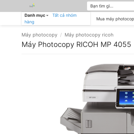
Bỏ
Tìm
kiếm:
qua
Danh mục
Tất cả nhóm
nội
Mua máy photocop
hàng
dung
Máy photocopy
/
Máy photocopy ricoh
Máy Photocopy RICOH MP 4055