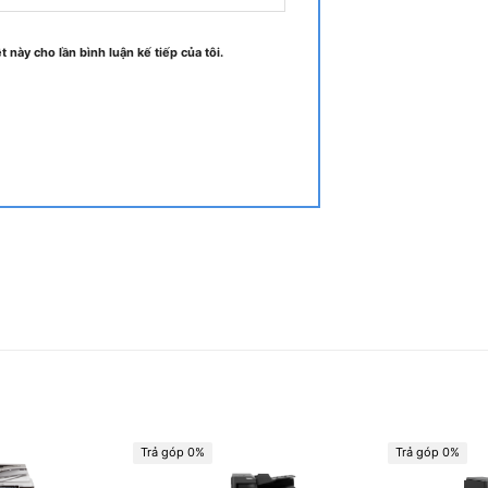
o, làm sáng và tối, độ bão hòa màu, cân
ỉnh và đầu ra hai chiều.
t này cho lần bình luận kế tiếp của tôi.
i DropBox, Google Drive và Microsoft
ồm các tính năng và ứng dụng như
C chạm để ghép nối và Plug-in. Nó đi
 và Wi-Fi Direct có sẵn.
rái phép, truyền dữ liệu và xâm nhập
toàn và mã hóa dữ liệu nghiêm ngặt, và
iệu riêng lẻ.
bền cao
Trả góp 0%
Trả góp 0%