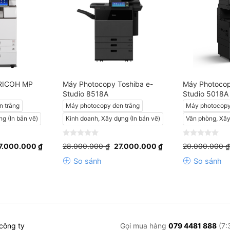
ên trên thế giới”
ên tục
RICOH MP
Máy Photocopy Toshiba e-
Máy Photocop
Technologies để đạt được độ phân giải cao
Studio 8518A
Studio 5018A
n trắng
Máy photocopy đen trắng
Máy photocopy
g (In bản vẽ)
Kinh doanh, Xây dựng (In bản vẽ)
Văn phòng, Xây
cách làm việc từ xa
iá
Giá
Giá
Giá
0
0
7.000.000
₫
28.000.000
₫
27.000.000
₫
20.000.000
₫
ốc
hiện
gốc
hiện
out
out
:
tại
là:
tại
of
of
So sánh
So sánh
9.000.000 ₫.
là:
28.000.000 ₫.
là:
5
5
 việc * và truy cập internet.
27.000.000 ₫.
27.000.000 ₫.
 cáo bắt mắt
 công ty
Gọi mua hàng
079 4481 888
(7: