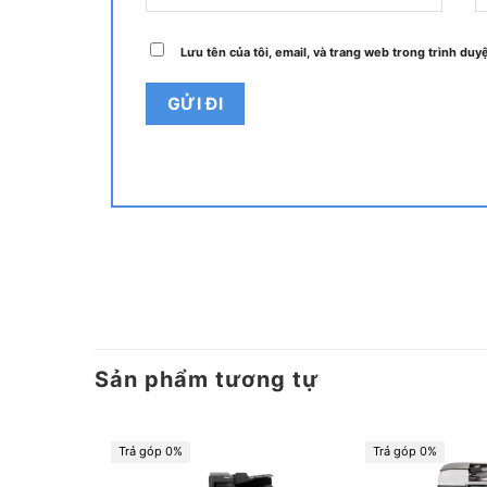
động phơi sáng, độ sắc nét, thu nhỏ và phóng t
bằng màu, đối chiếu, nhân bản, tự động điều ch
Lưu tên của tôi, email, và trang web trong trình duyệ
có thể kết nối vớ
Máy Photocopy RICOH MP 405
5
One Drive thông qua đám mây. Để in, nó bao g
Google Cloud Print, Apple AirPrint, Mopria, NF
kèm với hỗ trợ cả có dây và không dây và Wi-Fi
Vì mục đích bảo mật, nó bảo vệ khỏi truy cập t
mạng. Nó cũng đi kèm với tính năng ghi đè an 
bảo mật bổ sung có thể được thêm vào các tài l
Chất lượng hình ảnh tiên tiến với độ 
Độ bền cao và công suất lớn
Sản phẩm tương tự
Hoạt động nhanh chóng và hiệu quả
Hệ thống hỗ trợ đáng tin cậy
Trả góp 0%
Trả góp 0%