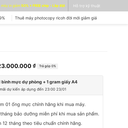
 máy in giảm
50% + FREE ship - Lắp đặt
Hỗ trợ kỹ thuật
99%
Thuê máy photocopy ricoh đời mới giảm giá
Giá
Giá
23.000.000
₫
Trả góp 0%
gốc
hiện
à:
tại
 bình mực dự phòng + 1 gram giấy A4
26.000.000 ₫.
là:
mãi dự kiến áp dụng đến 23:00 23/01
23.000.000 ₫.
êm 01 ống mực chính hãng khi mua máy.
 tháng bảo dưỡng miễn phí khi mua sản phẩm.
 12 tháng theo tiêu chuẩn chính hãng.