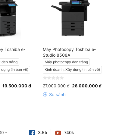
y Toshiba e-
Máy Photocopy Toshiba e-
Studio 8508A
 đen trắng
Máy photocopy đen trắng
 dựng (In bản vẽ)
Kinh doanh, Xây dựng (In bản vẽ)
Giá
Giá
Giá
Giá
0
19.500.000
₫
27.000.000
₫
26.000.000
₫
gốc
hiện
gốc
hiện
out
là:
tại
là:
tại
of
So sánh
20.000.000 ₫.
là:
27.000.000 ₫.
là:
5
19.500.000 ₫.
26.000.000 ₫.
30 -
3.5tr
740k