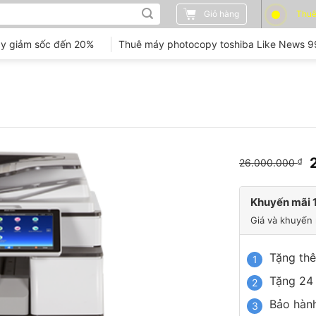
Giỏ hàng
Thuê
y giảm sốc đến 20%
Thuê máy photocopy toshiba Like News 
26.000.000
₫
l
Khuyến mãi 1
Giá và khuyến 
Tặng th
Tặng 24
Bảo hành