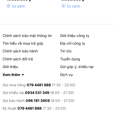
hiện
hiện
Cổng giao tiếp: RJ45 Ethernet (10/100/1000 Base-T),
5
5
tại
tại
So sánh
So sánh
USB 2.0 (High- speed), Tùy chọn 802.11b/g/n,
là:
là:
19.000.000 ₫.
5.000.000 ₫.
Wireless Lan/Bluetooth.
Thiết bị không dây: Airprint, Mopria, ứng dụng e-
Bridge Print & Capture trên IOS và Android (có sẵn
trên Apple App hoặc Google Play)
Chính sách bảo mật thông tin
Giới thiệu công ty
Tìm hiểu về mua trả góp
Địa chỉ công ty
Quản lý thiết bị: Top Access, EFMS6.2 (e-BRIDGE
Fleet Managerment )
Chính sách bảo hành
Tin tức
Chính sách đổi trả
Tuyển dụng
Kiểm soát tài khoản: 10.000 Users hoặc 1.000 mã bộ
phận
Giới thiệu
Gửi góp ý, khiếu nại
Xem thêm
Dịch vụ
Chuẩn môi trường: Energy Star (V2.0), EPEAT Gold,
Blue Engel Mark,RoSH
Gọi mua hàng
079 4481 888
(7:30 - 22:00)
Chứng nhận: WHQL (Windows 7, 8, 8.1, 10, 2008 R2,
Gọi khiếu nại
0934 531 349
(8:00 - 21:30)
2012, 2012 R2), Novell, Citrix, SAP
Gọi bảo hành
096 181 3909
(8:00 - 21:00)
Chức năng Scan
Kỹ thuật
079 4481 888
(7:30 - 22:00)