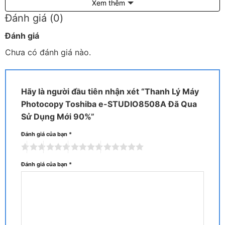
Xem thêm
Đánh giá (0)
Đánh giá
Chưa có đánh giá nào.
Thanh Lý Máy Photocopy Toshiba e-STUDIO8508A Đã Qua
Sử Dụng Mới 90%
Hãy là người đầu tiên nhận xét “Thanh Lý Máy
Photocopy Toshiba e-STUDIO8508A Đã Qua
Thông số kỹ thuật máy photocopy Toshiba
Sử Dụng Mới 90%”
5508A, 6508A, 7508A, 8508A
Đánh giá của bạn
*
Thông số kỹ thuật chung của máy photocopy
Công nghệ in/copy: Laser
Đánh giá của bạn
*
Vi xử lý: Intel Atom 1.33GHz ( nhân kép)
Bộ nhớ RAM: 4GB
Ổ cứng HDD: 320 GB bảo mật chuẩn Toshiba (ADI)