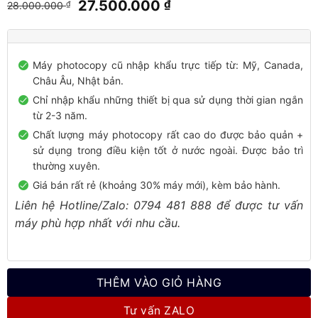
Giá
Giá
27.500.000
₫
28.000.000
₫
gốc
hiện
là:
tại
28.000.000 ₫.
là:
Máy photocopy cũ nhập khẩu trực tiếp từ: Mỹ, Canada,
27.500.000 ₫.
Châu Âu, Nhật bản.
Chỉ nhập khẩu những thiết bị qua sử dụng thời gian ngắn
từ 2-3 năm.
Chất lượng máy photocopy rất cao do được bảo quản +
sử dụng trong điều kiện tốt ở nước ngoài. Được bảo trì
thường xuyên.
Giá bán rất rẻ (khoảng 30% máy mới), kèm bảo hành.
Liên hệ Hotline/Zalo: 0794 481 888 để được tư vấn
máy phù hợp nhất với nhu cầu.
THÊM VÀO GIỎ HÀNG
Tư vấn ZALO